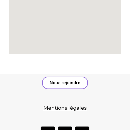
Nous rejoindre
Mentions légales
F
Y
I